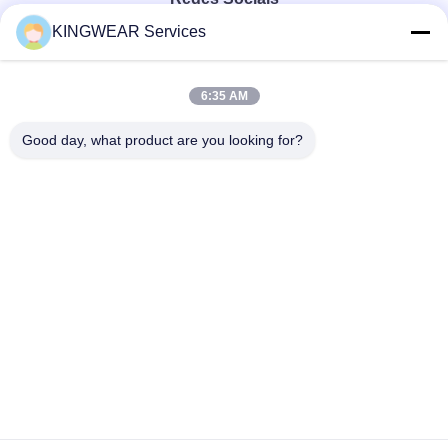
KINGWEAR Services
Contato rápido
6:35 AM
Telefone
Good day, what product are you looking for?
86-0755-2357-6886
E-mail
services@king-world.cn
Endereço
41o andar, edifício A, Centro de Inovação Digital de
Longhua, Rua Mintang 328, Comunidade da Estação
Ferroviária do Norte de Shenzhen, Rua MinZhi, Distrito de
Longhua, Shenzhen
Política de privacidade
|
Mapa do Site
Boa qualidade de China Novo Smartwatch 2025 Fornecedor. ©