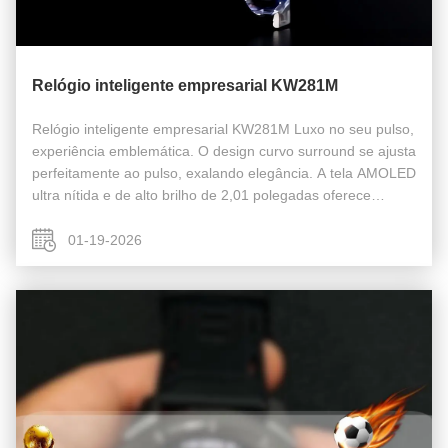
Relógio inteligente empresarial KW281M
Relógio inteligente empresarial KW281M Luxo no seu pulso,
experiência emblemática. O design curvo surround se ajusta
perfeitamente ao pulso, exalando elegância. A tela AMOLED
ultra nítida e de alto brilho de 2,01 polegadas oferece
visuais impressionantes. A interação do codificador e efeitos
din...
01-19-2026