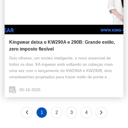
Kingwear deixa o KW290A e 290B: Grande estilo,
zero imposto flexível
Dois olhares, um núcleo inteligente, o novo essencial de
todos os dias. KA ingwear está voltando as cabeças mais
uma vez com o lançamento do KW290A e KW290B, dois
smartwatches projetados para trazer estilo de ponta e
recursos poderosos em um pacote acessível e
elegante.Whether you're into bold color ...
05-16-2025
1
2
3
4