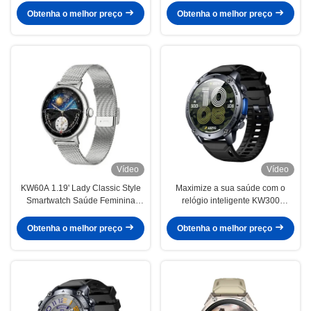
alimentados por IA 5ATM
redonda para monitoramento da
Obtenha o melhor preço
Obtenha o melhor preço
Classificação impermeável e
saúde e do sono das mulheres
armazenamento de mídia
Vídeo
Vídeo
KW60A 1.19' Lady Classic Style
Maximize a sua saúde com o
Smartwatch Saúde Feminina
relógio inteligente KW300
Smart Watch IP68 GPS Íntegro
AMOLED de 1,43 ′′,
Desporto Lady Smartwatch
monitoramento de oxigênio no
Obtenha o melhor preço
Obtenha o melhor preço
sangue, frequência cardíaca e
estresse, monitoramento do sono,
Bluetooth