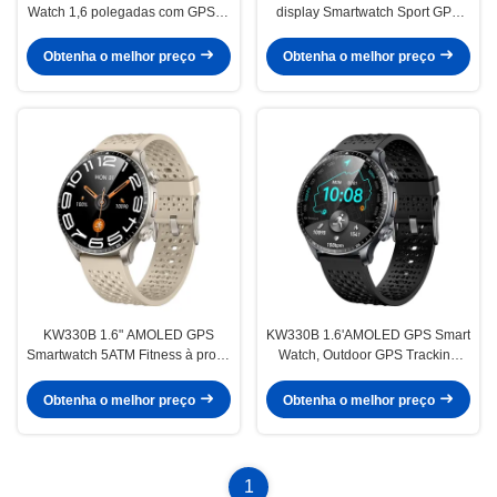
Watch 1,6 polegadas com GPS AI
display Smartwatch Sport GPS
Assistente de voz Bluetooth
Smartwatch à prova d'água com 6
chamada
satélites
Obtenha o melhor preço
Obtenha o melhor preço
KW330B 1.6" AMOLED GPS
KW330B 1.6'AMOLED GPS Smart
Smartwatch 5ATM Fitness à prova
Watch, Outdoor GPS Tracking
d'água Smartwatches
Smartwatch
Obtenha o melhor preço
Obtenha o melhor preço
1