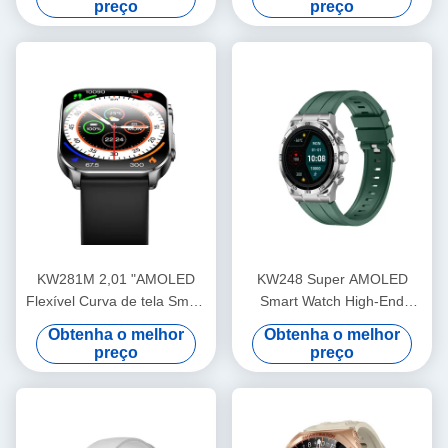
preço
preço
KW281M 2,01 "AMOLED
KW248 Super AMOLED
Flexível Curva de tela Smart
Smart Watch High-End
Watch PVD Metal Frame
Multifuncional BT Modelo de
Obtenha o melhor
Obtenha o melhor
chamada
preço
preço