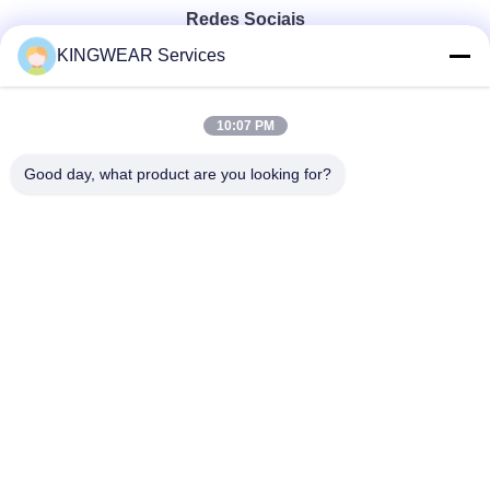
Redes Sociais
KINGWEAR Services
Contato rápido
10:07 PM
Telefone
Good day, what product are you looking for?
86-0755-2357-6886
E-mail
services@king-world.cn
Endereço
41o andar, edifício A, Centro de Inovação Digital de
Longhua, Rua Mintang 328, Comunidade da Estação
Ferroviária do Norte de Shenzhen, Rua MinZhi, Distrito de
Longhua, Shenzhen
Política de privacidade
|
Mapa do Site