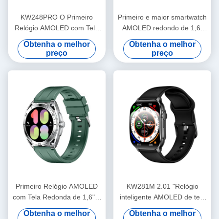
KW248PRO O Primeiro
Primeiro e maior smartwatch
Relógio AMOLED com Tela
AMOLED redondo de 1,6"
Redonda de 1,6" da
da indústria KW266 com
Obtenha o melhor
Obtenha o melhor
Indústria
chamadas Bluetooth e
preço
preço
sensores avançados
Primeiro Relógio AMOLED
KW281M 2.01 "Relógio
com Tela Redonda de 1,6" e
inteligente AMOLED de tela
Maior do Setor DW16PLUS
curva flexível com APP Dafit
Obtenha o melhor
Obtenha o melhor
e Bezel de Metal