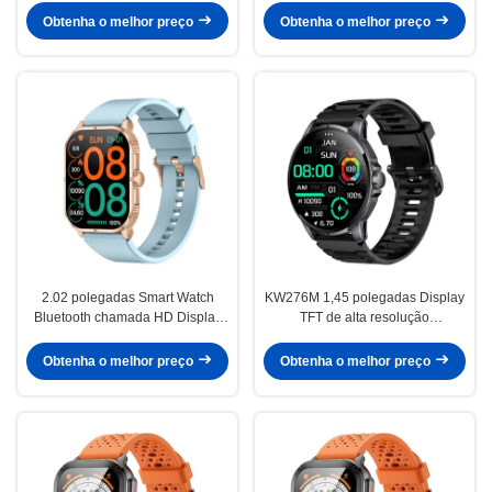
polegadas
Smartwatch
Obtenha o melhor preço
Obtenha o melhor preço
2.02 polegadas Smart Watch
KW276M 1,45 polegadas Display
Bluetooth chamada HD Display
TFT de alta resolução
Smartwatch IP68 à prova d'água
Smartwatch com Bluetooth
Calling
Obtenha o melhor preço
Obtenha o melhor preço