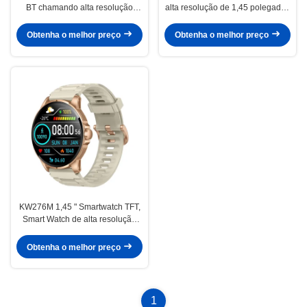
BT chamando alta resolução
alta resolução de 1,45 polegadas
Smartwatch monitoramento de
com ligação Bluetooth
saúde
Obtenha o melhor preço
Obtenha o melhor preço
KW276M 1,45 " Smartwatch TFT,
Smart Watch de alta resolução
com Bluetooth
Obtenha o melhor preço
1