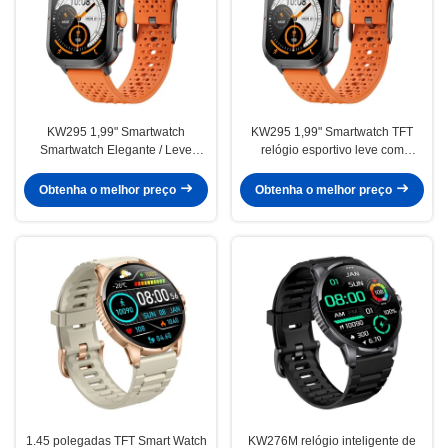
KW295 1,99" Smartwatch
KW295 1,99" Smartwatch TFT
Smartwatch Elegante / Leve
relógio esportivo leve com
Fitness Tracker Com Bluetooth
chamada Bluetooth
Calling
Obtenha o melhor preço
Obtenha o melhor preço
1.45 polegadas TFT Smart Watch
KW276M relógio inteligente de