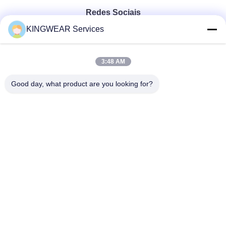
Redes Sociais
KINGWEAR Services
Contato rápido
3:48 AM
Telefone
Good day, what product are you looking for?
86-0755-2357-6886
E-mail
services@king-world.cn
Endereço
41o andar, edifício A, Centro de Inovação Digital de
Longhua, Rua Mintang 328, Comunidade da Estação
Ferroviária do Norte de Shenzhen, Rua MinZhi, Distrito de
Longhua, Shenzhen
Política de privacidade
|
Mapa do Site