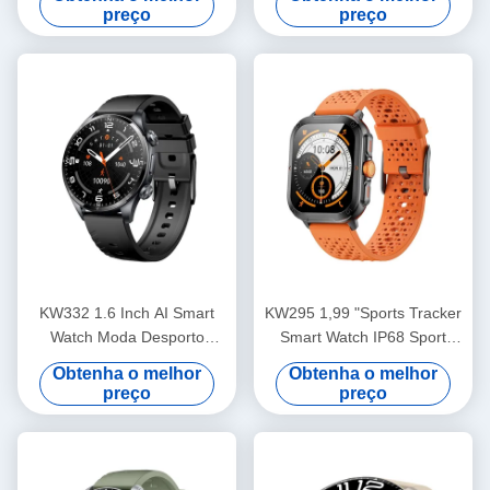
Tracker SmartWatch Para
liga de zinco
preço
preço
Exercício Leve
KW332 1.6 Inch AI Smart
KW295 1,99 "Sports Tracker
Watch Moda Desporto
Smart Watch IP68 Sport
Saúde Frequência cardíaca
Frequência cardíaca
Obtenha o melhor
Obtenha o melhor
Smartwatch
Smartwatch à prova d'água
preço
preço