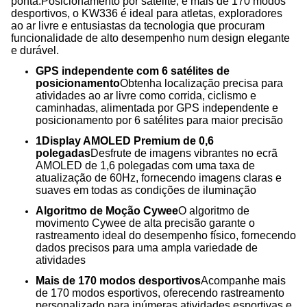
ponta.Posicionamento por satélite, e mais de 170 modos
desportivos, o KW336 é ideal para atletas, exploradores
ao ar livre e entusiastas da tecnologia que procuram
funcionalidade de alto desempenho num design elegante
e durável.
GPS independente com 6 satélites de
posicionamento
Obtenha localização precisa para
atividades ao ar livre como corrida, ciclismo e
caminhadas, alimentada por GPS independente e
posicionamento por 6 satélites para maior precisão
1Display AMOLED Premium de 0,6
polegadas
Desfrute de imagens vibrantes no ecrã
AMOLED de 1,6 polegadas com uma taxa de
atualização de 60Hz, fornecendo imagens claras e
suaves em todas as condições de iluminação
Algoritmo de Moção Cywee
O algoritmo de
movimento Cywee de alta precisão garante o
rastreamento ideal do desempenho físico, fornecendo
dados precisos para uma ampla variedade de
atividades
Mais de 170 modos desportivos
Acompanhe mais
de 170 modos esportivos, oferecendo rastreamento
personalizado para inúmeras atividades esportivas e