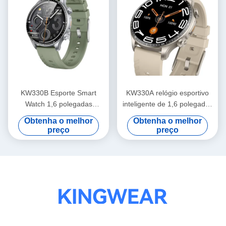
KW330B Esporte Smart
KW330A relógio esportivo
Watch 1,6 polegadas
inteligente de 1,6 polegadas
Advanced Fitness Watch
impermeável IP68 com
Obtenha o melhor
Obtenha o melhor
para rastreamento de
tecnologia avançada de
preço
preço
exercício
rastreamento / IA