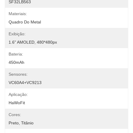
SF32LB563
Materiais:
Quadro Do Metal
Exibição:
1.6" AMOLED, 480*480px
Bateria:
450mAh
Sensores:
VC60A4+VC9213
Aplicação:
HaWoFit
Cores:
Preto, Titânio