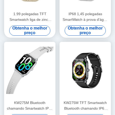
1.99 polegadas TFT
IP68 1,45 polegadas
Smartwatch liga de zinco
SmartWatch à prova d'água
elegante Smart Watch HD
Bluetooth chamada
Obtenha o melhor
Obtenha o melhor
Display
Smartwatch com tela HD
preço
preço
KW275M Bluetooth
KW275M TFT Smartwatch
chamando Smartwatch IP68
Bluetooth chamando IP68
impermeável Dinâmico Ilha
impermeável Dinâmico Ilha