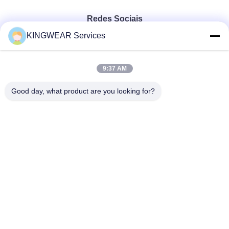
Redes Sociais
KINGWEAR Services
Contato rápido
9:37 AM
Telefone
Good day, what product are you looking for?
86-0755-2357-6886
E-mail
services@king-world.cn
Endereço
41o andar, edifício A, Centro de Inovação Digital de
Longhua, Rua Mintang 328, Comunidade da Estação
Ferroviária do Norte de Shenzhen, Rua MinZhi, Distrito de
Longhua, Shenzhen
Política de privacidade
|
Mapa do Site