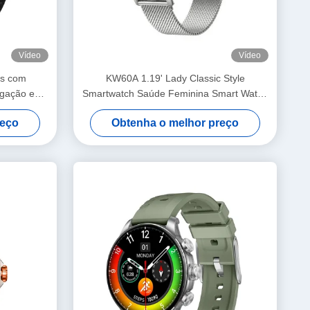
Vídeo
Vídeo
ss com
KW60A 1.19' Lady Classic Style
egação e
Smartwatch Saúde Feminina Smart Watch
IA 5ATM
IP68 GPS Íntegro Desporto Lady
reço
Obtenha o melhor preço
el e
Smartwatch
dia