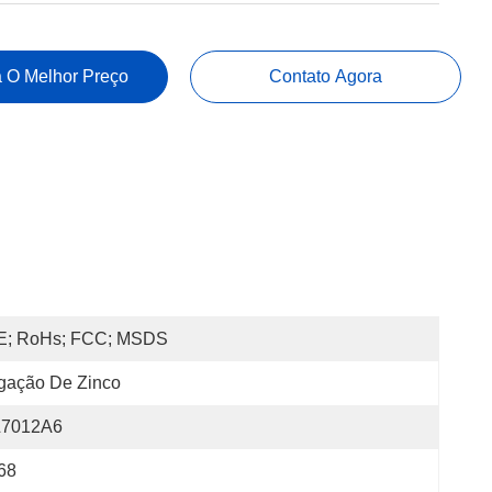
 O Melhor Preço
Contato Agora
E; RoHs; FCC; MSDS
gação De Zinco
L7012A6
68