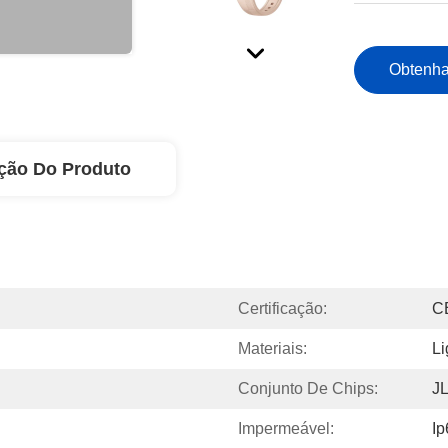
Obtenha
ção Do Produto
Certificação:
C
Materiais:
Li
Conjunto De Chips:
J
Impermeável:
Ip