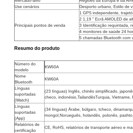
Mercado-alvo
Regiões da Europa e da Am
Use cenários
Desporto urbano, Estilo de v
1 GPS independente, trajetór
2 1,19 " Ecrã AMOLED de alt
Principais pontos de venda
3 Identificação requintada,
4 monitores de saúde 24 hor
5 chamadas Bluetooth com um
Resumo do produto
Número do
KW60A
modelo
Nome
KW60A
Bluetooth
Línguas
(23 línguas) Inglês, chinês simplificado, japon
suportadas
checo, indonésio,TailandêsTurquia, Vietname,
(Watch)
Línguas
(34 línguas) Árabe, búlgaro, tcheco, dinamarquê
suportadas
mongol,Norueguês, holandês, polonês, pashto, 
(App)
Relatórios de
CE, RoHS, relatórios de transporte aéreo e ma
certificação