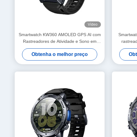
Vídeo
Smartwatch KW360 AMOLED GPS AI com
Smartwa
Rastreadores de Atividade e Sono em
rastrea
Tempo Real AI 5ATM à Prova D'água
tempo rea
Obtenha o melhor preço
Obt