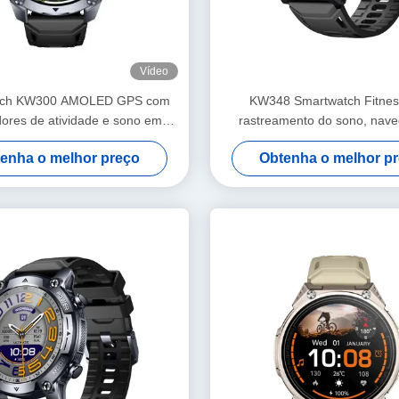
Vídeo
tch KW300 AMOLED GPS com
KW348 Smartwatch Fitne
dores de atividade e sono em
rastreamento do sono, nav
l, IA Q&A, à prova d'água 5ATM
recursos alimentados por 
enha o melhor preço
Obtenha o melhor p
Classificação impermeáv
armazenamento de mí