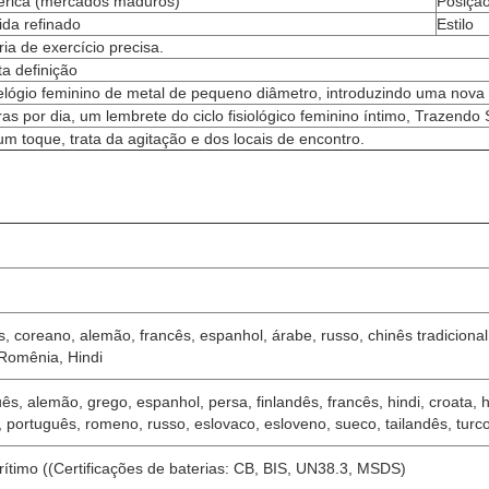
érica (mercados maduros)
Posição
ida refinado
Estilo
ia de exercício precisa.
a definição
 relógio feminino de metal de pequeno diâmetro, introduzindo uma nova 
as por dia, um lembrete do ciclo fisiológico feminino íntimo, Trazendo
 toque, trata da agitação e dos locais de encontro.
ês, coreano, alemão, francês, espanhol, árabe, russo, chinês tradiciona
 Romênia, Hindi
s, alemão, grego, espanhol, persa, finlandês, francês, hindi, croata, h
português, romeno, russo, eslovaco, esloveno, sueco, tailandês, turco
rítimo ((Certificações de baterias: CB, BIS, UN38.3, MSDS)