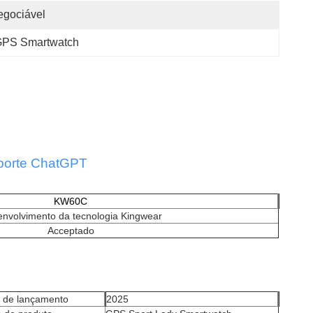
egociável
GPS Smartwatch
porte ChatGPT
KW60C
nvolvimento da tecnologia Kingwear
Acceptado
o de lançamento
2025