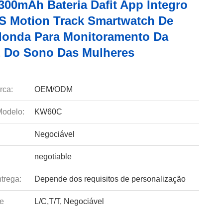
00mAh Bateria Dafit App Íntegro
S Motion Track Smartwatch De
donda Para Monitoramento Da
 Do Sono Das Mulheres
rca:
OEM/ODM
odelo:
KW60C
Negociável
negotiable
trega:
Depende dos requisitos de personalização
e
L/C,T/T, Negociável