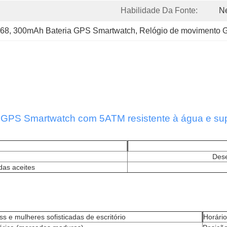
Habilidade Da Fonte:
N
P68
, 
300mAh Bateria GPS Smartwatch
, 
Relógio de movimento 
GPS Smartwatch com 5ATM resistente à água e su
Dese
as aceites
s e mulheres sofisticadas de escritório
Horári