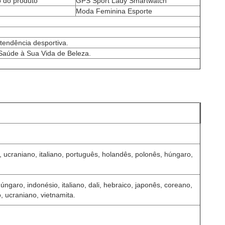
 do produto
GPS Sport Lady Smartwatch
Moda Feminina Esporte
tendência desportiva.
 Saúde à Sua Vida de Beleza.
l, ucraniano, italiano, português, holandês, polonês, húngaro,
úngaro, indonésio, italiano, dali, hebraico, japonês, coreano,
, ucraniano, vietnamita.