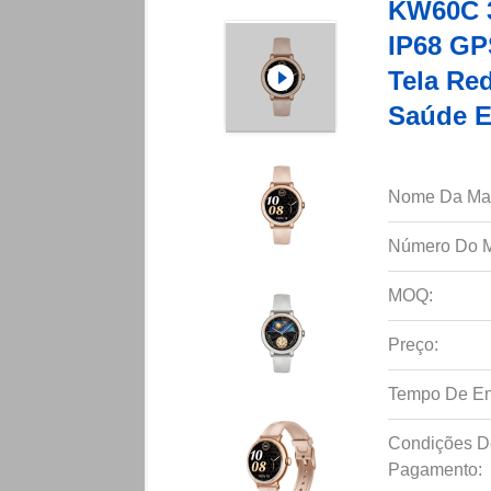
KW60C 3
IP68 GP
Tela Re
Saúde E
Nome Da Ma
Número Do M
MOQ:
Preço:
Tempo De En
Condições D
Pagamento: