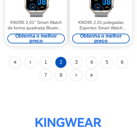
KW285 2,01" Smart Watch
KW285 2,01 polegadas
de forma quadrada Bluetooth
Esportes Smart Watch
chamando para exercício
AMOLED Display Fitness
Obtenha o melhor
Obtenha o melhor
leve
Tracker SmartWatch Para
preço
preço
Exercício Leve
1
2
3
4
5
6
7
8