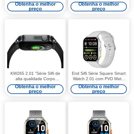
chamada Bluetooth e
GPS AI Assistente de voz
Obtenha o melhor
Obtenha o melhor
sensores avançados
Bluetooth chamada
preço
preço
KW265 2.01 "Série Sifli de
End Sifli Série Square Smart
alta qualidade Corpo
Watch 2.01 com PVD Metal
quadrado de alumínio
Frame e Bateria de 300mAh
Obtenha o melhor
Obtenha o melhor
Smartwatch 3D Relógio
preço
preço
Faces, monitoramento do
sono, 45 dias de espera