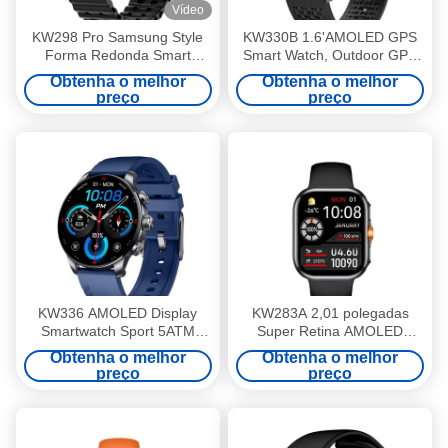
Vídeo
KW298 Pro Samsung Style
KW330B 1.6'AMOLED GPS
Forma Redonda Smart
Smart Watch, Outdoor GPS
Watch Fitness Tracker 1,43
Tracking Smartwatch
Obtenha o melhor
Obtenha o melhor
polegadas
preço
preço
KW336 AMOLED Display
KW283A 2,01 polegadas
Smartwatch Sport 5ATM
Super Retina AMOLED
Smart Watch com Assistente
Smart Watch Sport saudável
Obtenha o melhor
Obtenha o melhor
de Voz AI
preço
preço