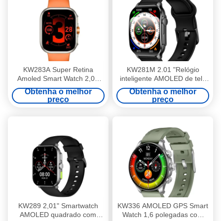
KW283A Super Retina
KW281M 2.01 "Relógio
Amoled Smart Watch 2,01
inteligente AMOLED de tela
polegadas Preto Redondo
curva flexível com APP Dafit
Obtenha o melhor
Obtenha o melhor
Smartwatch com BT Calling
e Bezel de Metal
preço
preço
KW289 2,01" Smartwatch
KW336 AMOLED GPS Smart
AMOLED quadrado com
Watch 1,6 polegadas com