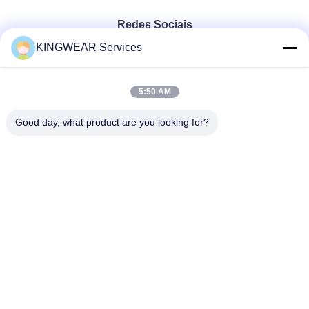
Redes Sociais
KINGWEAR Services
Contato rápido
5:50 AM
Telefone
Good day, what product are you looking for?
86-0755-2357-6886
E-mail
services@king-world.cn
Endereço
41o andar, edifício A, Centro de Inovação Digital de
Longhua, Rua Mintang 328, Comunidade da Estação
Ferroviária do Norte de Shenzhen, Rua MinZhi, Distrito de
Longhua, Shenzhen
Política de privacidade
|
Mapa do Site